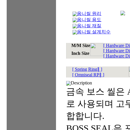
옴니씰 원리
옴니씰 용도
옴니씰 재질
옴니씰 설계치수
M/M Size
[ Hardware Di
[ Hardware Di
Inch Size
[ Hardware Di
[ Spring Ring∥ ]
[ Omniseal RP∥ ]
Description
금속 보스 씰은 AN
로 사용되며 고무
합합니다.
BOSS SEAL